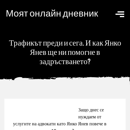
Моят онлайн дневник
Трафикът преди и сега. И как Янко
Янев ще ни помогне в
задръстването?
Защо днес се
нуждаем от
услугите на адвокати като Янко Янев повече в