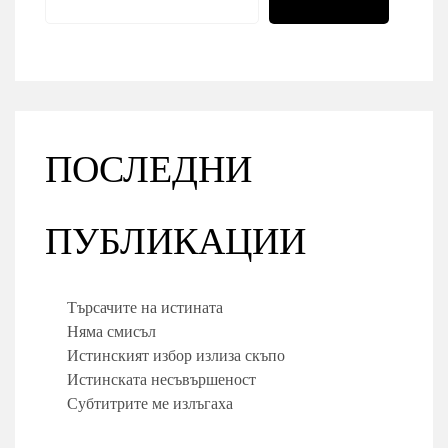
ПОСЛЕДНИ
ПУБЛИКАЦИИ
Търсачите на истината
Няма смисъл
Истинският избор излиза скъпо
Истинската несъвършеност
Субтитрите ме излъгаха