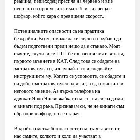
реакция, пешеходец пресича на червено и вие
неволно го пропускате, имате близка среща с
шофьор, който кара с превишена скорост…
Потенциалните опасности са на практика
безкрайни. Всичко може да се случи и е хубаво да
бъдем подготвени преди нещо да е станало. Моят
съвет е, случили се ПТП без значения чия е вината,
първото звъннете в КАТ. След това се обадете на
застрахователя си, изслушайте го и следвайте
инструкциите му. Когато се успокоите, се обадете и
на добър застрахователен адвокат, за да поискате и
неговото мнение. Аз държа телефона на
адвокат Янко Янев
в жабката на колата си, за да ми
е винаги под ръка. Признавам си, че не винаги съм
образцов шофьор, но се старая.
В крайна сметка безопасността на пътя зависи от
нас самите, колкото и коли да участват в