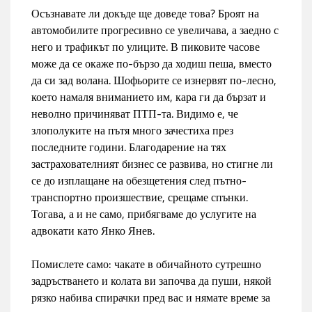
Осъзнавате ли докъде ще доведе това? Броят на
автомобилите прогресивно се увеличава, а заедно с
него и трафикът по улиците. В пиковите часове
може да се окаже по-бързо да ходиш пеша, вместо
да си зад волана. Шофьорите се изнервят по-лесно,
което намаля вниманието им, кара ги да бързат и
неволно причиняват ПТП-та. Видимо е, че
злополуките на пътя много зачестиха през
последните години. Благодарение на тях
застрахователният бизнес се развива, но стигне ли
се до изплащане на обезщетения след пътно-
транспортно произшествие, срещаме спънки.
Тогава, а и не само, прибягваме до услугите на
адвокати като Янко Янев.
Помислете само: чакате в обичайното сутрешно
задръстването и колата ви започва да пуши, някой
рязко набива спирачки пред вас и нямате време за