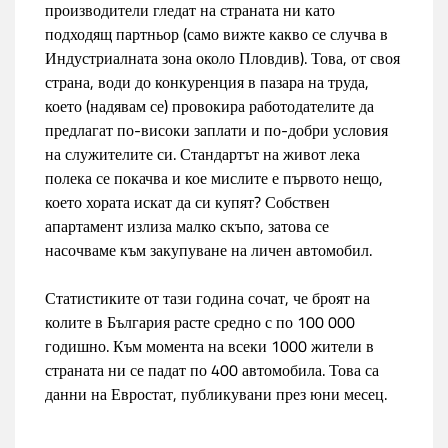
производители гледат на страната ни като
подходящ партньор (само вижте какво се случва в
Индустриалната зона около Пловдив). Това, от своя
страна, води до конкуренция в пазара на труда,
което (надявам се) провокира работодателите да
предлагат по-високи заплати и по-добри условия
на служителите си. Стандартът на живот лека
полека се покачва и кое мислите е първото нещо,
което хората искат да си купят? Собствен
апартамент излиза малко скъпо, затова се
насочваме към закупуване на личен автомобил.
Статистиките от тази година сочат, че броят на
колите в България расте средно с по 100 000
годишно. Към момента на всеки 1000 жители в
страната ни се падат по 400 автомобила. Това са
данни на Евростат, публикувани през юни месец.