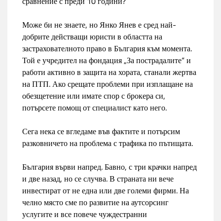
сравнение с преди 10 години?
Може би не знаете, но Янко Янев е сред най-
добрите действащи юристи в областта на
застрахователното право в България към момента.
Той е учредител на фондация „За пострадалите“ и
работи активно в защита на хората, станали жертва
на ПТП. Ако срещате проблеми при изплащане на
обезщетение или имате спор с брокера си,
потърсете помощ от специалист като него.
Сега нека се вгледаме във фактите и потърсим
разковничето на проблема с трафика по пътищата.
България върви напред. Бавно, с три крачки напред
и две назад, но се случва. В страната ни вече
инвестират от не една или две големи фирми. На
челно място сме по развитие на аутсорсинг
услугите и все повече чуждестранни