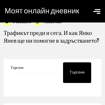
Моят онлайн дневник
0 Comments
personyosif
Трафикът преди и сега. И как Янко
Янев ще ни помогне в задръстването?
Търсене
Търсене