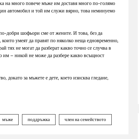
така на много повече мъже им доставя много по-голямо
един автомобил и той им служи вярно, това неминуемо
по-добри шофьори сме от жените. И това, без да
а, които умеят да правят по няколко неща едновременно,
рай тях не могат да разберат какво точно се случва в
то им – никой не може да разбере какво всъщност
во, докато за мъжете е дете, което изисква гледане,
мъже
поддръжка
член на семейството