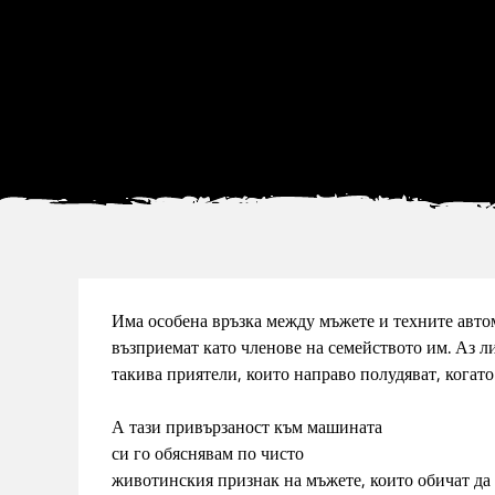
Има особена връзка между мъжете и техните автом
възприемат като членове на семейството им. Аз л
такива приятели, които направо полудяват, когато
А тази привързаност към машината
си го обяснявам по чисто
животинския признак на мъжете, които обичат да