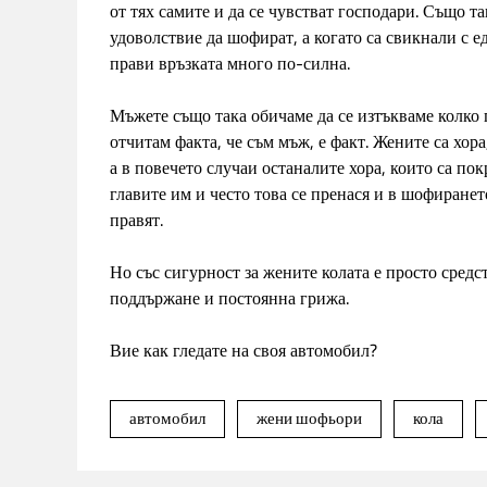
от тях самите и да се чувстват господари. Също 
удоволствие да шофират, а когато са свикнали с 
прави връзката много по-силна.
Мъжете също така обичаме да се изтъкваме колко 
отчитам факта, че съм мъж, е факт. Жените са хор
а в повечето случаи останалите хора, които са пок
главите им и често това се пренася и в шофиране
правят.
Но със сигурност за жените колата е просто средст
поддържане и постоянна грижа.
Вие как гледате на своя автомобил?
автомобил
жени шофьори
кола