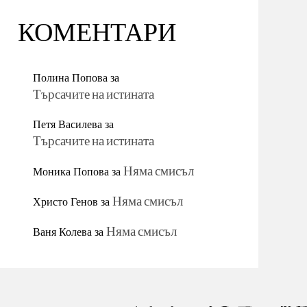
КОМЕНТАРИ
Полина Попова
за
Търсачите на истината
Петя Василева
за
Търсачите на истината
Моника Попова
за
Няма смисъл
Христо Генов
за
Няма смисъл
Ваня Колева
за
Няма смисъл