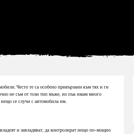
обили. Често те са особено привързани към тях и ги
ично не съм от този тип мъже, но пък имам много
 нещо се случи с автомобила им.
 владеят и завладяват, да контролират нещо по-мощно