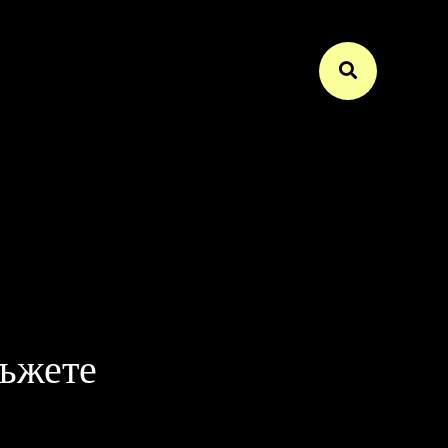
мъжете