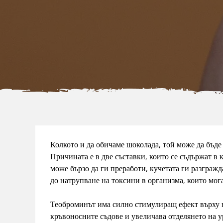
Колкото и да обичаме шоколада, той може да бъд
Причината е в две съставки, които се съдържат в
може бързо да ги преработи, кучетата ги разграж
до натрупване на токсини в организма, които мог
Теоброминът има силно стимулиращ ефект върху н
кръвоносните съдове и увеличава отделянето на у