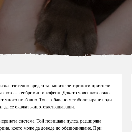
е изключително вреден за нашите четириноги приятели.
 какаото – теобромин и кофеин. Докато човешкото тяло
дат много по-бавно. Това забавено метаболизиране води
ат да се окажат животозастрашаващи.
ервната система. Той повишава пулса, разширява
рина, което може да доведе до обезводняване. При