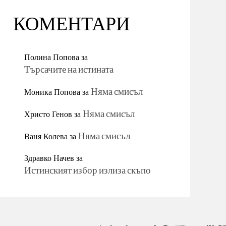
КОМЕНТАРИ
Полина Попова
за
Търсачите на истината
Моника Попова
за
Няма смисъл
Христо Генов
за
Няма смисъл
Ваня Колева
за
Няма смисъл
Здравко Начев
за
Истинският избор излиза скъпо