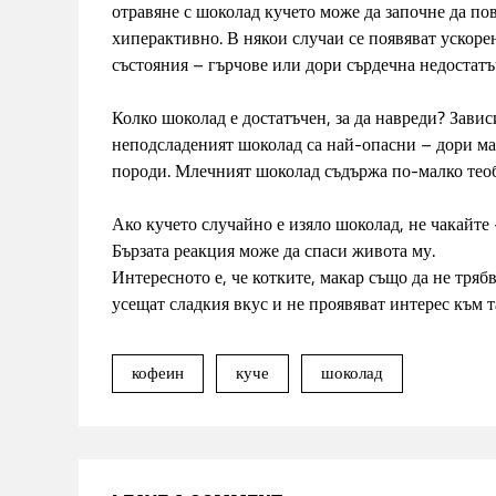
отравяне с шоколад кучето може да започне да по
хиперактивно. В някои случаи се появяват ускор
състояния – гърчове или дори сърдечна недостатъ
Колко шоколад е достатъчен, за да навреди? Завис
неподсладеният шоколад са най-опасни – дори ма
породи. Млечният шоколад съдържа по-малко теоб
Ако кучето случайно е изяло шоколад, не чакайте 
Бързата реакция може да спаси живота му.
Интересното е, че котките, макар също да не трябв
усещат сладкия вкус и не проявяват интерес към 
кофеин
куче
шоколад