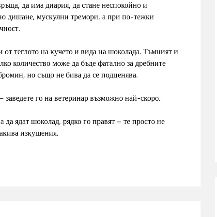
връща, да има диария, да стане неспокойно и
ено дишане, мускулни тремори, а при по-тежки
чност.
и от теглото на кучето и вида на шоколада. Тъмният и
лко количество може да бъде фатално за дребните
ромин, но също не бива да се подценява.
– заведете го на ветеринар възможно най-скоро.
а да ядат шоколад, рядко го правят – те просто не
такива изкушения.