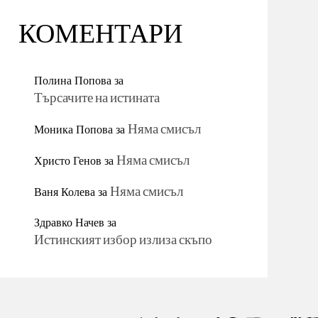
КОМЕНТАРИ
Полина Попова
за
Търсачите на истината
Моника Попова
за
Няма смисъл
Христо Генов
за
Няма смисъл
Ваня Колева
за
Няма смисъл
Здравко Начев
за
Истинският избор излиза скъпо