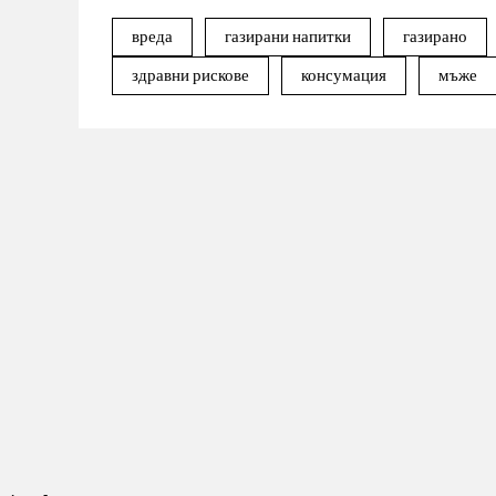
вреда
газирани напитки
газирано
здравни рискове
консумация
мъже