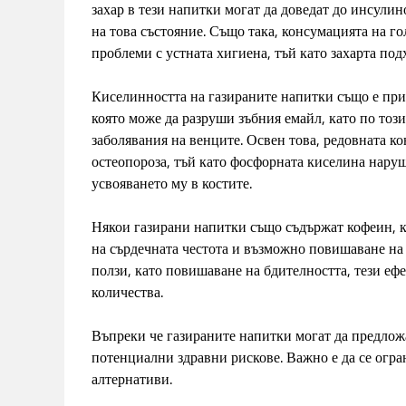
захар в тези напитки могат да доведат до инсулин
на това състояние. Също така, консумацията на го
проблеми с устната хигиена, тъй като захарта под
Киселинността на газираните напитки също е при
която може да разруши зъбния емайл, като по този
заболявания на венците. Освен това, редовната к
остеопороза, тъй като фосфорната киселина наруш
усвояването му в костите.
Някои газирани напитки също съдържат кофеин, к
на сърдечната честота и възможно повишаване на
ползи, като повишаване на бдителността, тези ефе
количества.
Въпреки че газираните напитки могат да предлож
потенциални здравни рискове. Важно е да се огра
алтернативи.