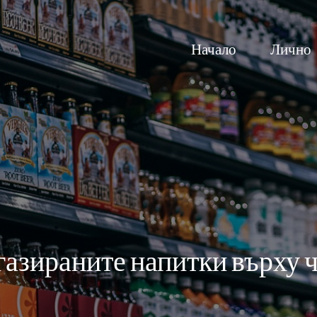
Начало
Лично
газираните напитки върху 