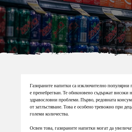
Газираните напитки са изключително популярни по
е пренебрегван. Те обикновено съдържат високи н
здравословни проблеми. Първо, редовната консум
от затлъстяване. Това е особено тревожно при де
големи количества.
Освен това, газираните напитки могат да увеличат