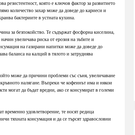
ова резистентност, която е ключов фактор за развитието
лямо количество захар може да доведе до кариеси и
хранва бактериите в устната кухина.
чина за безпокойство. Те съдържат фосфорна киселина,
 начин увеличава риска от ерозия на зъбите и
онсумация на газирани напитки може да доведе до
ава баланса на калций в тялото и затруднява
ойто може да причини проблеми със съня, увеличаване
 кръвното налягане. Въпреки че кофеинът има и някои
кти могат да бъдат вредни, ако се консумират в големи
ат временно удовлетворение, те носят редица
ничи тяхната консумация и да се търсят здравословни