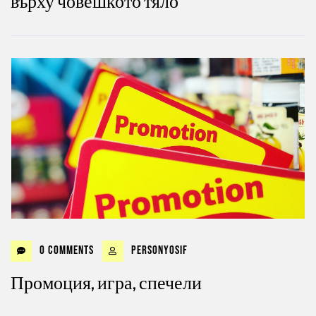
върху човешкото тяло
0 Comments
personyosif
Промоция, игра, спечели