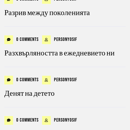
Разрив между поколенията
0 Comments
personyosif
Разхвърляността в ежедневието ни
0 Comments
personyosif
Денят на детето
0 Comments
personyosif