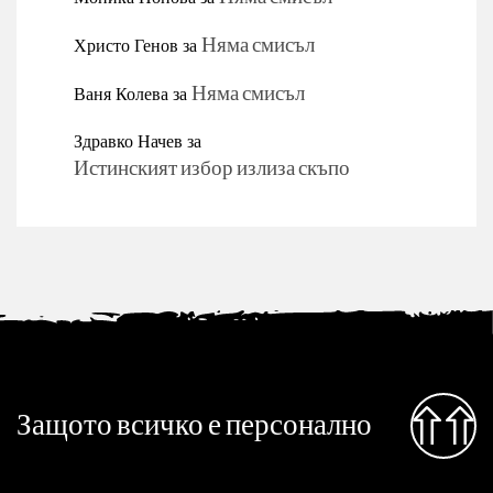
Христо Генов
за
Няма смисъл
Ваня Колева
за
Няма смисъл
Здравко Начев
за
Истинският избор излиза скъпо
Защото всичко е персонално