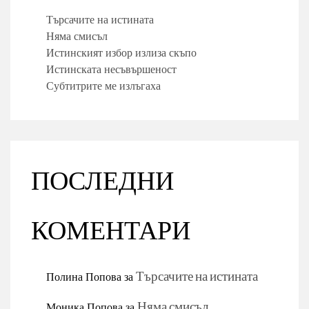
Търсачите на истината
Няма смисъл
Истинският избор излиза скъпо
Истинската несъвършеност
Субтитрите ме излъгаха
ПОСЛЕДНИ
КОМЕНТАРИ
Полина Попова
за
Търсачите на истината
Моника Попова
за
Няма смисъл