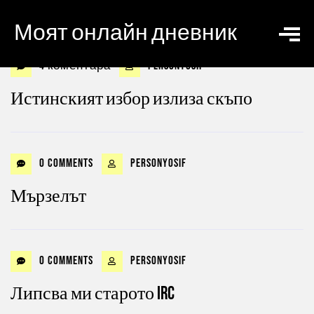
Моят онлайн дневник
4 коментара
personyosif
Истинският избор излиза скъпо
0 Comments
personyosif
Мързелът
0 Comments
personyosif
Липсва ми старото IRC