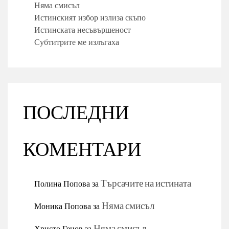
Няма смисъл
Истинският избор излиза скъпо
Истинската несъвършеност
Субтитрите ме излъгаха
ПОСЛЕДНИ
КОМЕНТАРИ
Полина Попова
за
Търсачите на истината
Моника Попова
за
Няма смисъл
Христо Генов
за
Няма смисъл