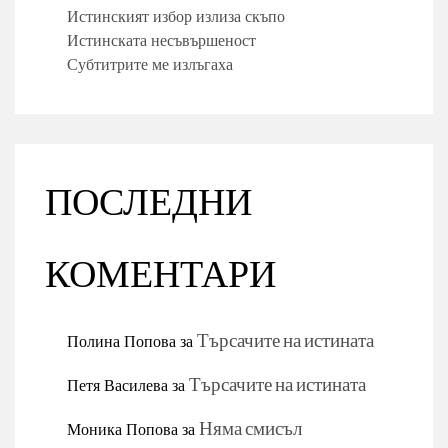
Истинският избор излиза скъпо
Истинската несъвършеност
Субтитрите ме излъгаха
ПОСЛЕДНИ
КОМЕНТАРИ
Полина Попова
за
Търсачите на истината
Петя Василева
за
Търсачите на истината
Моника Попова
за
Няма смисъл