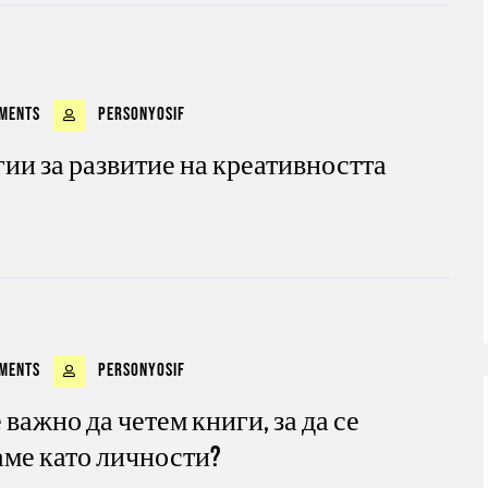
ments
personyosif
ии за развитие на креативността
ments
personyosif
 важно да четем книги, за да се
аме като личности?