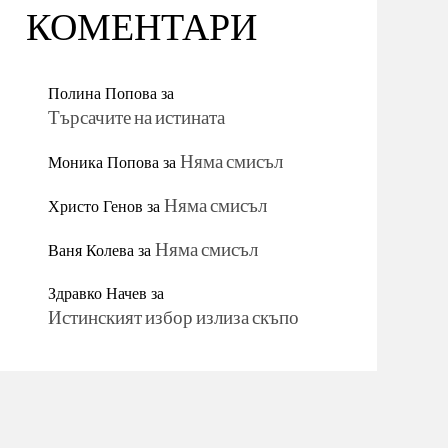
КОМЕНТАРИ
Полина Попова
за
Търсачите на истината
Моника Попова
за
Няма смисъл
Христо Генов
за
Няма смисъл
Ваня Колева
за
Няма смисъл
Здравко Начев
за
Истинският избор излиза скъпо