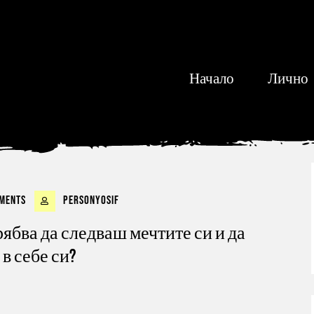
Начало
Лично
ments
personyosif
ябва да следваш мечтите си и да
в себе си?