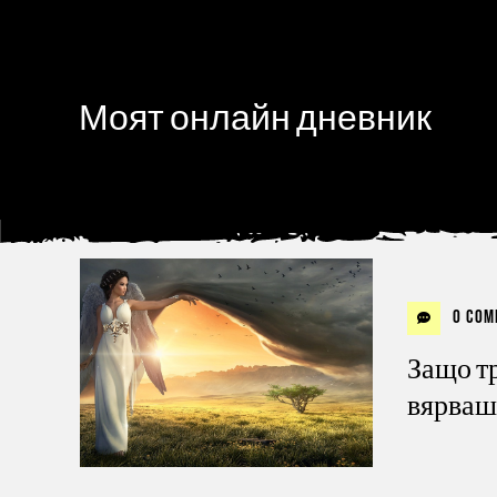
Моят онлайн дневник
0 Com
Защо тр
вярваш 