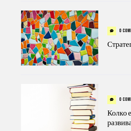
0 Com
Стратег
0 Com
Колко е
развив