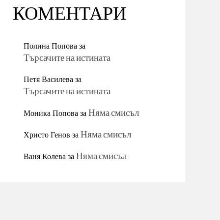
КОМЕНТАРИ
Полина Попова
за
Търсачите на истината
Петя Василева
за
Търсачите на истината
Моника Попова
за
Няма смисъл
Христо Генов
за
Няма смисъл
Ваня Колева
за
Няма смисъл