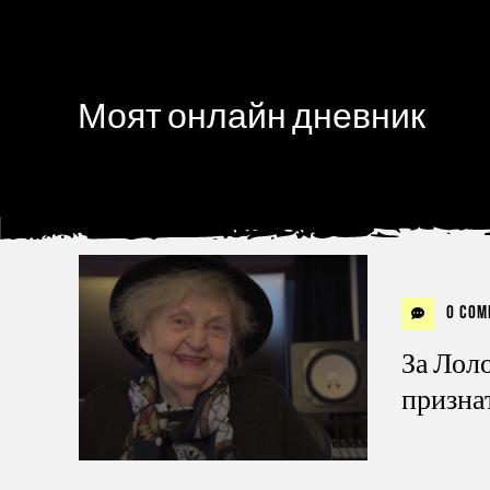
Моят онлайн дневник
0 Com
За Лоло
призна