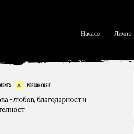
Начало
Лично
ments
personyosif
ва – любов, благодарност и
телност