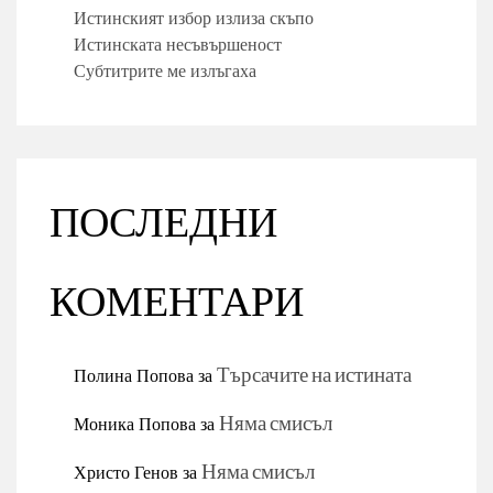
Истинският избор излиза скъпо
Истинската несъвършеност
Субтитрите ме излъгаха
ПОСЛЕДНИ
КОМЕНТАРИ
Полина Попова
за
Търсачите на истината
Моника Попова
за
Няма смисъл
Христо Генов
за
Няма смисъл