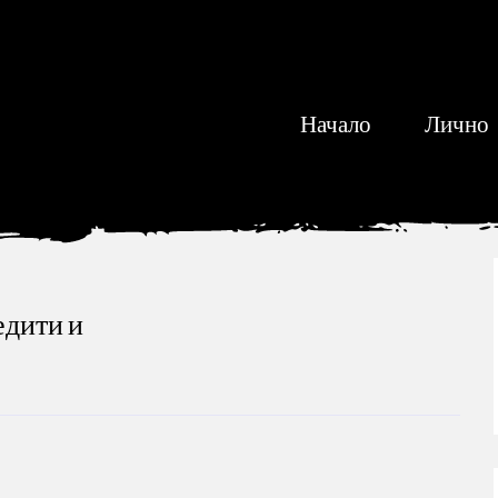
Начало
Лично
едити и