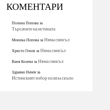
КОМЕНТАРИ
Полина Попова
за
Търсачите на истината
Моника Попова
за
Няма смисъл
Христо Генов
за
Няма смисъл
Ваня Колева
за
Няма смисъл
Здравко Начев
за
Истинският избор излиза скъпо