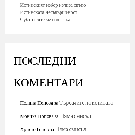
Истинският избор излиза скъпо
Истинската несъвършеност
Субтитрите ме излъгаха
ПОСЛЕДНИ
КОМЕНТАРИ
Полина Попова
за
Търсачите на истината
Моника Попова
за
Няма смисъл
Христо Генов
за
Няма смисъл