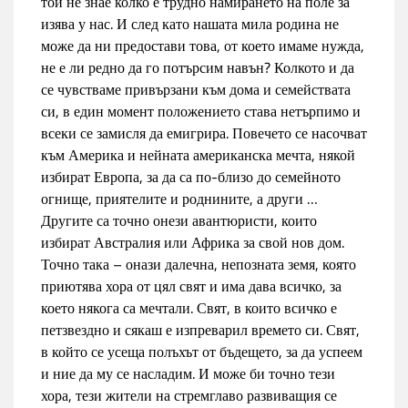
той не знае колко е трудно намирането на поле за
изява у нас. И след като нашата мила родина не
може да ни предостави това, от което имаме нужда,
не е ли редно да го потърсим навън? Колкото и да
се чувстваме привързани към дома и семействата
си, в един момент положението става нетърпимо и
всеки се замисля да емигрира. Повечето се насочват
към Америка и нейната американска мечта, някой
избират Европа, за да са по-близо до семейното
огнище, приятелите и роднините, а други …
Другите са точно онези авантюристи, които
избират Австралия или Африка за свой нов дом.
Точно така – онази далечна, непозната земя, която
приютява хора от цял свят и има дава всичко, за
което някога са мечтали. Свят, в които всичко е
петзвездно и сякаш е изпреварил времето си. Свят,
в който се усеща полъхът от бъдещето, за да успеем
и ние да му се насладим. И може би точно тези
хора, тези жители на стремглаво развиващия се