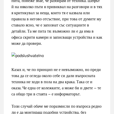
пита, понеже знае, че разбирам от техника. Шефът
й на няколко пъти я привиквал на разговори и в тях
я критикувал за неща, които тя е казвала или
правила в негово отсъствие, при това от думите му
ставало ясно, че е запознат със ситуациите в
детайли. Та ме пита тя: възможно ли е да има в
офиса скрити камери и записващи устройства и как
може да провери.
Казах и, че по принцип не е невъзможно, но преди
това да се огледа около себе си дали въпросната
техника не ходи в пола на два крака. Така се и
оказа. Че една от колежките, а може би и двете – те
са общо три в стаята – е информаторът.
Този случай обаче ме поразмисли по въпроса редно
ли е да монтираш подобни устройства, без