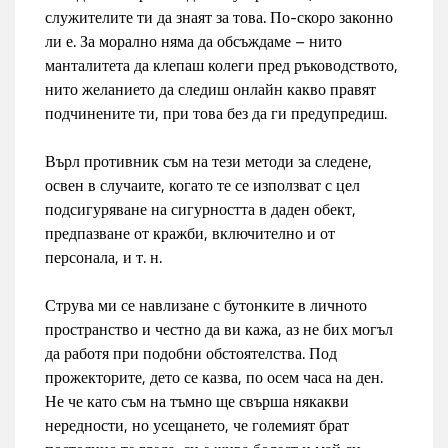
служителите ти да знаят за това. По-скоро законно
ли е. За морално няма да обсъждаме – нито
манталитета да клепаш колеги пред ръководството,
нито желанието да следиш онлайн какво правят
подчинените ти, при това без да ги предупредиш.
Върл противник съм на тези методи за следене,
освен в случаите, когато те се използват с цел
подсигуряване на сигурността в даден обект,
предпазване от кражби, включително и от
персонала, и т. н.
Струва ми се навлизане с бутонките в личното
пространство и честно да ви кажа, аз не бих могъл
да работя при подобни обстоятелства. Под
прожекторите, дето се казва, по осем часа на ден.
Не че като съм на тъмно ще свърша някакви
нередности, но усещането, че големият брат