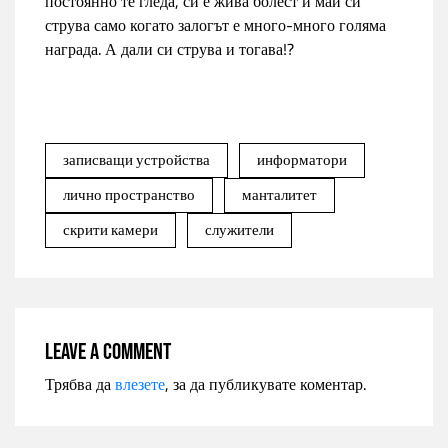
постоянно те гледа, си е жива болест и май си
струва само когато залогът е много-много голяма
награда. А дали си струва и тогава!?
записващи устройства
информатори
лично пространство
манталитет
скрити камери
служители
Leave a comment
Трябва да
влезете
, за да публикувате коментар.