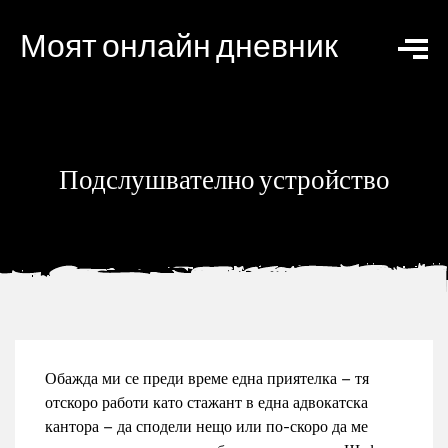
Моят онлайн дневник
Подслушвателно устройство
Обажда ми се преди време една приятелка – тя
отскоро работи като стажант в една адвокатска
кантора – да сподели нещо или по-скоро да ме