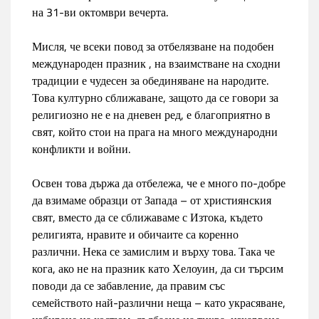
на 31-ви октомври вечерта.
Мисля, че всеки повод за отбелязване на подобен
международен празник , на взаимстване на сходни
традиции е чудесен за обединяване на народите.
Това културно сближаване, защото да се говори за
религиозно не е на дневен ред, е благоприятно в
свят, който стои на прага на много международни
конфликти и войни.
Освен това държа да отбележа, че е много по-добре
да взимаме образци от Запада – от християнския
свят, вместо да се сближаваме с Изтока, където
религията, нравите и обичаите са коренно
различни. Нека се замислим и върху това. Така че
кога, ако не на празник като Хелоуин, да си търсим
поводи да се забавление, да правим със
семейството най-различни неща – като украсяване,