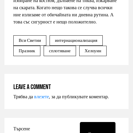
избиране на костюм, дълбаене на тиква, изкарване
на скарата. Когато нещо такова се случва всички
ние излизаме от обичайната ни дневна рутина. А
това със сигурност е нещо положително.
Вси Светии
интернационализация
Празник
сплотяване
Хелоуин
Leave a comment
Трябва да
влезете
, за да публикувате коментар.
Търсене