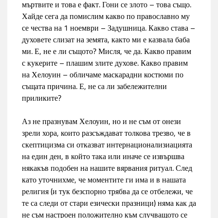
мъртвите и това е факт. Гони се злото – това също.
Хайде сега да помислим какво по православно му
се чества на 1 ноември – Задушница. Какво става –
духовете слизат на земята, както ми е казвала баба
ми. Е, не е ли същото? Мисля, че да. Какво правим
с кукерите – плашим злите духове. Какво правим
на Хелоуин – обличаме маскарадни костюми по
същата причина. Е, не са ли забележителни
приликите?
Аз не празнувам Хелоуин, но и не съм от онези
зрели хора, които разсъждават толкова трезво, че в
скептицизма си отказват интернационализиацията
на един ден, в който така или иначе се извършва
някакъв подобен на нашите вярвания ритуал. След
като уточнихме, че моментите ги има и в нашата
религия (и тук безспорно трябва да се отбележи, че
те са следи от стари езически празници) няма как да
не съм настроен положително към случващото се