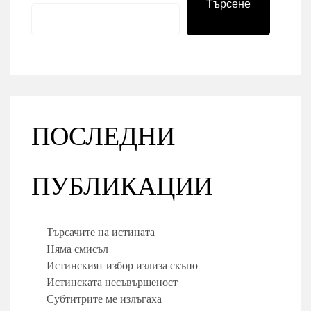
Търсене
ПОСЛЕДНИ
ПУБЛИКАЦИИ
Търсачите на истината
Няма смисъл
Истинският избор излиза скъпо
Истинската несъвършеност
Субтитрите ме излъгаха