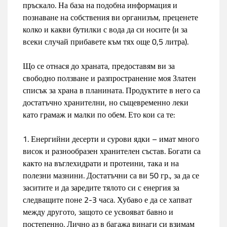
пръскало. На база на подобна информация и
познаване на собствения ви организъм, преценете
колко и какви бутилки с вода да си носите (и за
всеки случай прибавете към тях още 0,5 литра).
Що се отнася до храната, предоставям ви за
свободно ползване и разпространение моя Златен
списък за храна в планината. Продуктите в него са
достатъчно хранителни, но същевременно леки
като грамаж и малки по обем. Ето кои са те:
1. Енергийни десерти и сурови ядки – имат много
висок и разнообразен хранителен състав. Богати са
както на въглехидрати и протеини, така и на
полезни мазнини. Достатъчни са ви 50 гр., за да се
заситите и да заредите тялото си с енергия за
следващите поне 2-3 часа. Хубаво е да се хапват
между другото, защото се усвояват бавно и
постепенно. Лично аз в багажа винаги си взимам