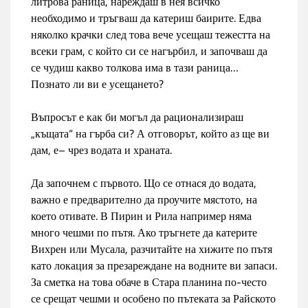
литрова раница, нареждаш в нея всичко
необходимо и тръгваш да катериш баирите. Едва
няколко крачки след това вече усещаш тежестта на
всеки грам, с който си се нагърбил, и започваш да
се чудиш какво толкова има в тази раница…
Познато ли ви е усещането?
Въпросът е как би могъл да рационализираш
„къщата“ на гърба си? А отговорът, който аз ще ви
дам, е– чрез водата и храната.
Да започнем с първото. Що се отнася до водата,
важно е предварително да проучите мястото, на
което отивате. В Пирин и Рила например няма
много чешми по пътя. Ако тръгнете да катерите
Вихрен или Мусала, разчитайте на хижите по пътя
като локация за презареждане на водните ви запаси.
За сметка на това обаче в Стара планина по-често
се срещат чешми и особено по пътеката за Райското