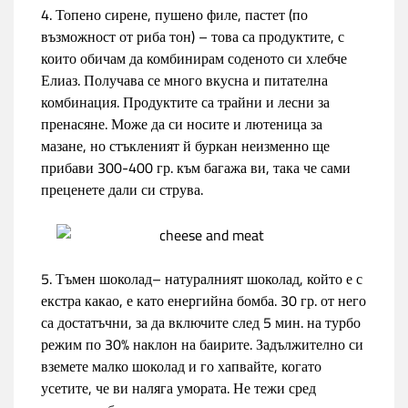
4. Топено сирене, пушено филе, пастет (по
възможност от риба тон) – това са продуктите, с
които обичам да комбинирам соденото си хлебче
Елиаз. Получава се много вкусна и питателна
комбинация. Продуктите са трайни и лесни за
пренасяне. Може да си носите и лютеница за
мазане, но стъкленият й буркан неизменно ще
прибави 300-400 гр. към багажа ви, така че сами
преценете дали си струва.
5. Тъмен шоколад– натуралният шоколад, който е с
екстра какао, е като енергийна бомба. 30 гр. от него
са достатъчни, за да включите след 5 мин. на турбо
режим по 30% наклон на баирите. Задължително си
вземете малко шоколад и го хапвайте, когато
усетите, че ви наляга умората. Не тежи сред