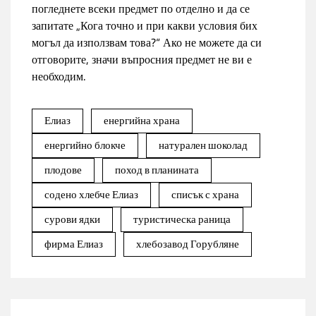
погледнете всеки предмет по отделно и да се
запитате „Кога точно и при какви условия бих
могъл да използвам това?“ Ако не можете да си
отговорите, значи въпросния предмет не ви е
необходим.
Елиаз
енергийна храна
енергийно блокче
натурален шоколад
плодове
поход в планината
содено хлебче Елиаз
списък с храна
сурови ядки
туристическа раница
фирма Елиаз
хлебозавод Горубляне