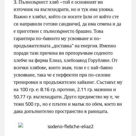
3. Пълнозърнест хляб –той е основният ви
източник на въглехидрати, но и тук има уловка.
Важно е хлябът, който си носите (или от който сте
си направили готови сандвичи), да има семена и да
е приготвен с пълнозърнесто брашно. Това
гарантира по-бавното му усвояване и по-
продължителната „доставка“ на енергия. Именно
поради тази причина ви препоръчвам соденото
хлебче на фирма Елиаз, хлебозавод Горубляне. От
всички хлябове, които знам, този е с най-бавно
усвояване, така че е перфектен при по-силови
тренировки и продължителен хайкинг. Съставът му
на 100 гр. е: 8.16 гр. протеин, 2.11 гр. мазнини и
50.77 гр. въглехидрати. Друго предимство му е, че
тежи 500 гр., но е плътен и малък по обем, което ви
дава допълнително пространство в раницата.