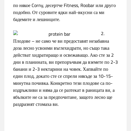
по някое Corny, десертче Fitness, Roobar или друго
подобно. От суровите ядки най-вкусни са ми
бадемите и лешниците.
2.
Плодове – не само че ви предоставят незабавна
доза лесно усвоими въглехидрати, но също така
действат хидратиращо и освежаващо. Ако сте за 2
дни в планината, ви препоръчвам да вземете по 2-3
банани и 2-3 нектарини на човек. Хапвайте по
един плод, докато сте се спрели някъде за 10-15-
минутна почивка. Конкретно тези плодове са по-
издръжливи и няма да се разтекат в раницата ви, а
ябълките не са за предпочитане, защото лесно ще
раздразнят стомаха ви.