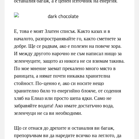
останалия багаж, а е ценен източник на енергия.
Е, това е моят Златен списък. Както казах и в
началото, разпространявайте го, както сметнете за
добре. Ще се радвам, ако е полезен на повече хора.
И между другото нарочно не съм написал нищо за
зеленчуците, защото аз никога не си взимам такива.
По мое мнение заемат прекалено много място в
раницата, а нямат почти никаква хранителна
стойност. По-ценно е, ако си носите нещо
хранително било то енергийно блокче, от содения
хляб на Елиаз или просто шепа ядки. Само не
забравяйте водата! Ако имате достатъчно вода,
зеленчуци не са ви необходими.
Що се отнася до дрехите и останалия ви багаж,
препоръчвам ви да наредите всичко на леглото, да