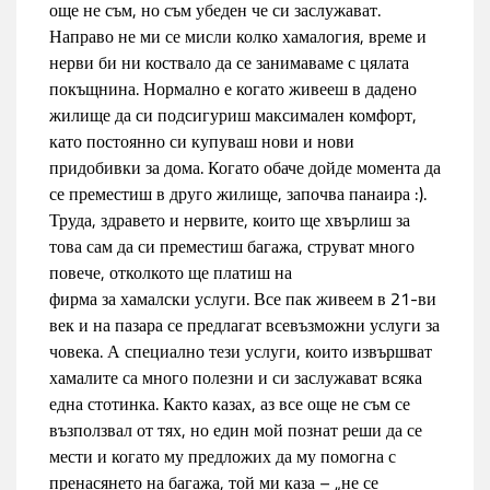
още не съм, но съм убеден че си заслужават.
Направо не ми се мисли колко хамалогия, време и
нерви би ни коствало да се занимаваме с цялата
покъщнина. Нормално е когато живееш в дадено
жилище да си подсигуриш максимален комфорт,
като постоянно си купуваш нови и нови
придобивки за дома. Когато обаче дойде момента да
се преместиш в друго жилище, започва панаира :).
Труда, здравето и нервите, които ще хвърлиш за
това сам да си преместиш багажа, струват много
повече, отколкото ще платиш на
фирма за хамалски услуги
. Все пак живеем в 21-ви
век и на пазара се предлагат всевъзможни услуги за
човека. А специално тези услуги, които извършват
хамалите са много полезни и си заслужават всяка
една стотинка. Както казах, аз все още не съм се
възползвал от тях, но един мой познат реши да се
мести и когато му предложих да му помогна с
пренасянето на багажа, той ми каза – „не се