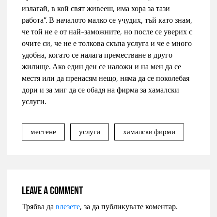
излагай, в кой свят живееш, има хора за тази
работа”. В началото малко се учудих, тъй като знам,
че той не е от най-заможните, но после се уверих с
очите си, че не е толкова скъпа услуга и че е много
удобна, когато се налага преместване в друго
жилище. Ако един ден се наложи и на мен да се
местя или да пренасям нещо, няма да се поколебая
дори и за миг да се обадя на фирма за хамалски
услуги.
местене
услуги
хамалски фирми
Leave a comment
Трябва да
влезете
, за да публикувате коментар.