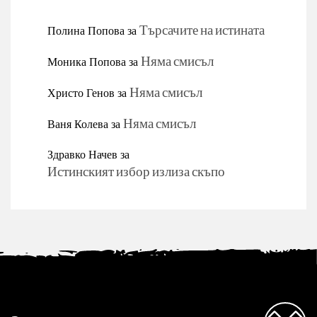
Полина Попова
за
Търсачите на истината
Моника Попова
за
Няма смисъл
Христо Генов
за
Няма смисъл
Ваня Колева
за
Няма смисъл
Здравко Начев
за
Истинският избор излиза скъпо