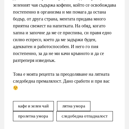
зеленият чая съдържа кофеин, който се освобождава
постепенно в организма и ми помага да остана
бодър, от друга страна, ментата придава много
приятна свежест на напитката. На обяд, когато
хапна и започне да ме се приспива, си правя едно
силно еспресо, което да ме задържи буден,
адекватен и работоспособен. И него го пия
постепенно, за да не ми качи кръвното и да се
разтреперя изведнъж.
Това е моята рецепта за преодоляване на лятната
следобедна премалялост. Дано сработи и при вас
кафе и зелен чай
лятна умора
пролетна умора
следобедна отпадналост