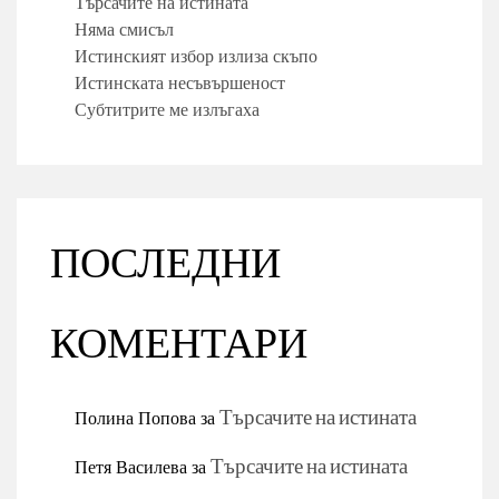
Търсачите на истината
Няма смисъл
Истинският избор излиза скъпо
Истинската несъвършеност
Субтитрите ме излъгаха
ПОСЛЕДНИ
КОМЕНТАРИ
Полина Попова
за
Търсачите на истината
Петя Василева
за
Търсачите на истината