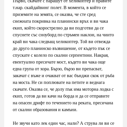
Първо, скачате с парашут от хеликоптер и правите
т.нар. скайдайвинг полет. В момента, в който се
приземите на земята, се оказва, че сте сред
снежната покривка на планински връх и ви чака
екип, който скорострелно да ви подготви да се
спуснете със сноуборд по стръмен наклон, на чиито
край ви чака следващ хеликоптер. Той ви отвежда
до друго планинско възвишение, от където пък се
спускате с колело по скални серпентини. Накрая,
евентуално пресичате мост, където ви чака още
една група от хора. Бързо, бързо ви препасват,
закачат с въже и очакват от вас бънджи скок от ръба
на моста. Не си поплювате на петите и веднага
скачате. Оказва се, че долу пък има моторна лодка с
екип, готов да ви качи на борда и да се отправите
на опасен дрифт по течението на реката, пресичана
от скални образования и камъни.
Не звучи като лек един час, нали? А струва ли ви се