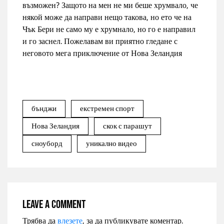
възможен? Защото на мен не ми беше хрумвало, че
някой може да направи нещо такова, но ето че на
Чък Бери не само му е хрумнало, но го е направил
и го заснел. Пожелавам ви приятно гледане с
неговото мега приключение от Нова Зеландия
бънджи
екстремен спорт
Нова Зеландия
скок с парашут
сноуборд
уникално видео
Leave a comment
Трябва да
влезете
, за да публикувате коментар.