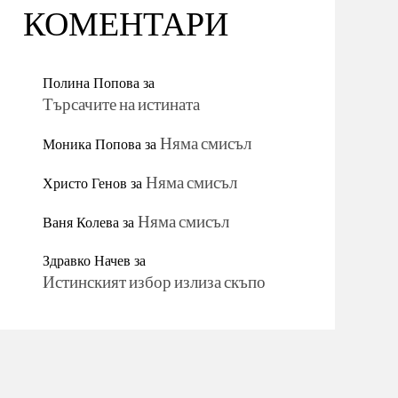
КОМЕНТАРИ
Полина Попова
за
Търсачите на истината
Моника Попова
за
Няма смисъл
Христо Генов
за
Няма смисъл
Ваня Колева
за
Няма смисъл
Здравко Начев
за
Истинският избор излиза скъпо