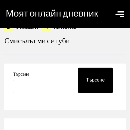
Моят онлайн дневник
0 Comments
personyosif
Смисълът ми се губи
Търсене
Търсене