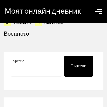
Моят онлайн дневник
0 Comments
personyosif
Военното
Търсене
Търсене