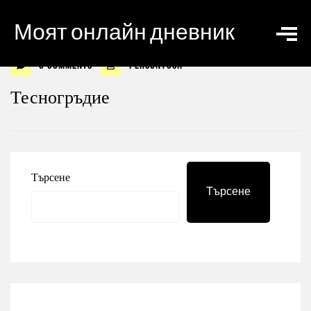
Моят онлайн дневник
0 Comments
personyosif
Тесногръдие
Търсене
Търсене