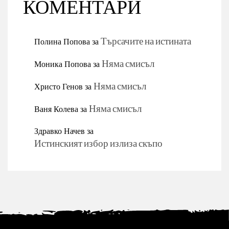
КОМЕНТАРИ
Полина Попова
за
Търсачите на истината
Моника Попова
за
Няма смисъл
Христо Генов
за
Няма смисъл
Ваня Колева
за
Няма смисъл
Здравко Начев
за
Истинският избор излиза скъпо