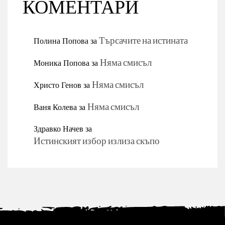
КОМЕНТАРИ
Полина Попова
за
Търсачите на истината
Моника Попова
за
Няма смисъл
Христо Генов
за
Няма смисъл
Ваня Колева
за
Няма смисъл
Здравко Начев
за
Истинският избор излиза скъпо