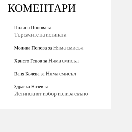
КОМЕНТАРИ
Полина Попова
за
Търсачите на истината
Моника Попова
за
Няма смисъл
Христо Генов
за
Няма смисъл
Ваня Колева
за
Няма смисъл
Здравко Начев
за
Истинският избор излиза скъпо