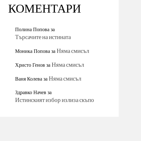
КОМЕНТАРИ
Полина Попова
за
Търсачите на истината
Моника Попова
за
Няма смисъл
Христо Генов
за
Няма смисъл
Ваня Колева
за
Няма смисъл
Здравко Начев
за
Истинският избор излиза скъпо