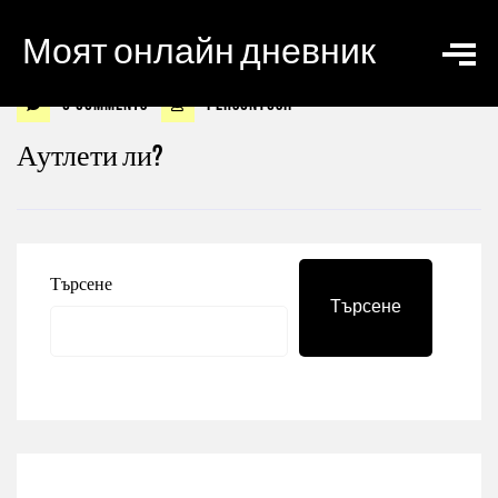
Моят онлайн дневник
0 Comments
personyosif
Аутлети ли?
Търсене
Търсене