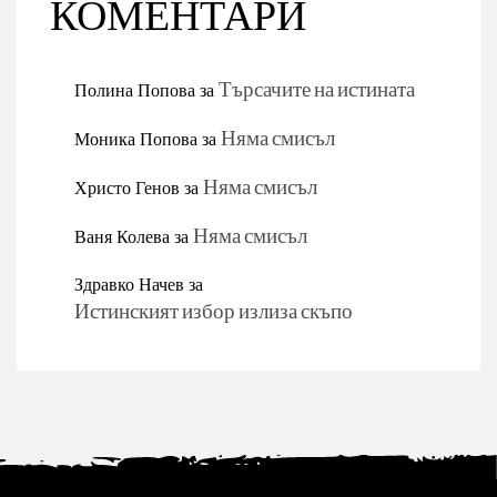
КОМЕНТАРИ
Полина Попова
за
Търсачите на истината
Моника Попова
за
Няма смисъл
Христо Генов
за
Няма смисъл
Ваня Колева
за
Няма смисъл
Здравко Начев
за
Истинският избор излиза скъпо