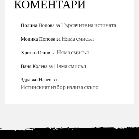
КОМЕНТАРИ
Полина Попова
за
Търсачите на истината
Моника Попова
за
Няма смисъл
Христо Генов
за
Няма смисъл
Ваня Колева
за
Няма смисъл
Здравко Начев
за
Истинският избор излиза скъпо