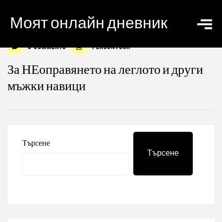
Моят онлайн дневник
0 Comments
personyosif
За НЕоправянето на леглото и други
мъжки навици
Търсене
Търсене