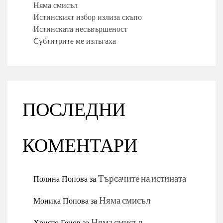
Няма смисъл
Истинският избор излиза скъпо
Истинската несъвършеност
Субтитрите ме излъгаха
ПОСЛЕДНИ
КОМЕНТАРИ
Полина Попова
за
Търсачите на истината
Моника Попова
за
Няма смисъл
Христо Генов
за
Няма смисъл