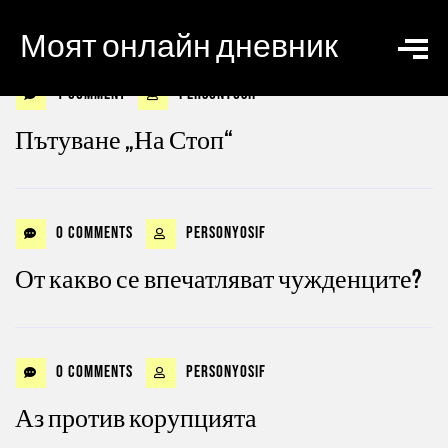
Моят онлайн дневник
1 Comment
personyosif
Пътуване „На Стоп“
0 Comments
personyosif
От какво се впечатляват чужденците?
0 Comments
personyosif
Аз против корупцията