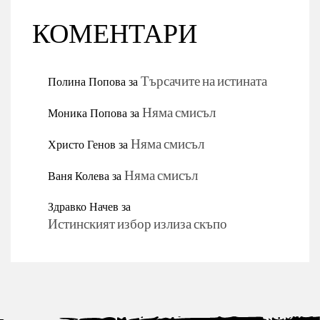
КОМЕНТАРИ
Полина Попова
за
Търсачите на истината
Моника Попова
за
Няма смисъл
Христо Генов
за
Няма смисъл
Ваня Колева
за
Няма смисъл
Здравко Начев
за
Истинският избор излиза скъпо