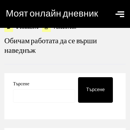
Моят онлайн дневник
0 Comments
personyosif
Обичам работата да се върши
наведнъж
Търсене
Търсене