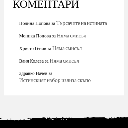
КОМЕНТАРИ
Полина Попова
за
Търсачите на истината
Моника Попова
за
Няма смисъл
Христо Генов
за
Няма смисъл
Ваня Колева
за
Няма смисъл
Здравко Начев
за
Истинският избор излиза скъпо