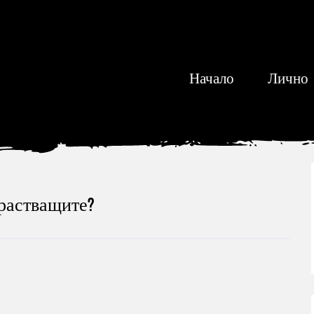
Начало
Лично
драстващите?