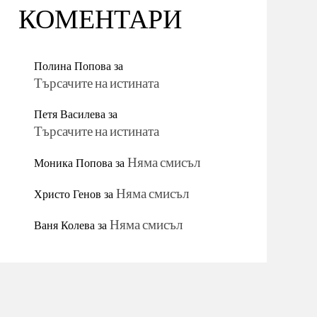
КОМЕНТАРИ
Полина Попова
за
Търсачите на истината
Петя Василева
за
Търсачите на истината
Моника Попова
за
Няма смисъл
Христо Генов
за
Няма смисъл
Ваня Колева
за
Няма смисъл