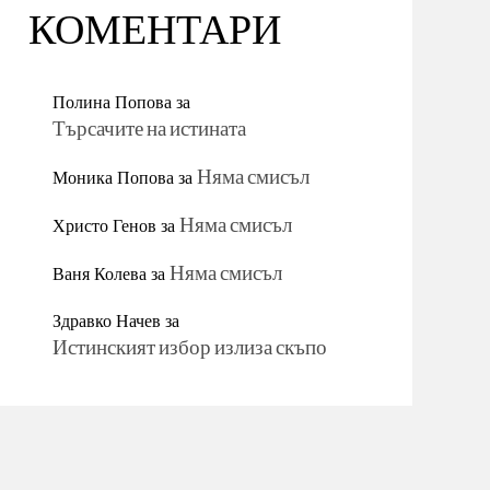
КОМЕНТАРИ
Полина Попова
за
Търсачите на истината
Моника Попова
за
Няма смисъл
Христо Генов
за
Няма смисъл
Ваня Колева
за
Няма смисъл
Здравко Начев
за
Истинският избор излиза скъпо