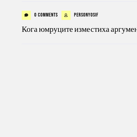
0 Comments
personyosif
Кога юмруците изместиха аргуме