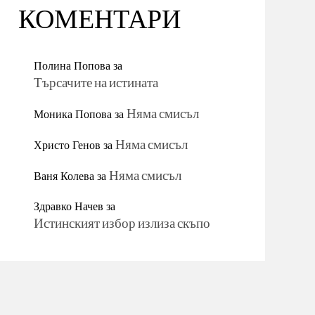
КОМЕНТАРИ
Полина Попова
за
Търсачите на истината
Моника Попова
за
Няма смисъл
Христо Генов
за
Няма смисъл
Ваня Колева
за
Няма смисъл
Здравко Начев
за
Истинският избор излиза скъпо