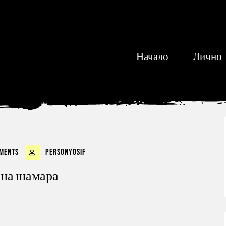
Начало
Лично
ments
personyosif
 на шамара