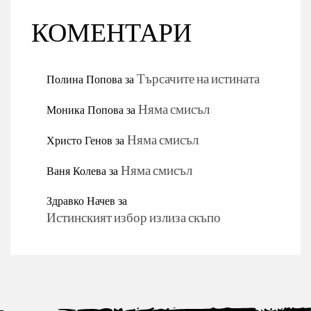
КОМЕНТАРИ
Полина Попова
за
Търсачите на истината
Моника Попова
за
Няма смисъл
Христо Генов
за
Няма смисъл
Ваня Колева
за
Няма смисъл
Здравко Начев
за
Истинският избор излиза скъпо