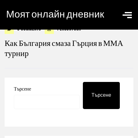
Моят онлайн дневник
0 Comments
personyosif
Как България смаза Гърция в ММА
турнир
Търсене
Търсене