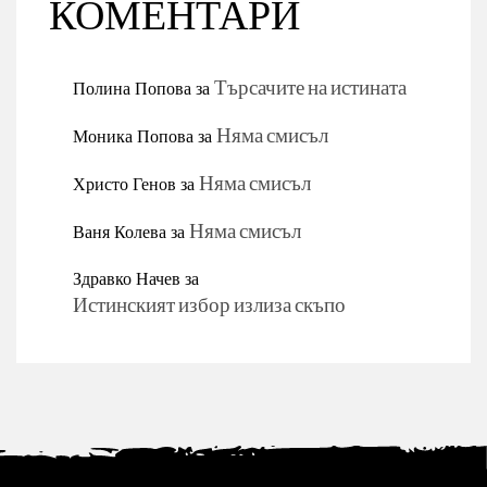
КОМЕНТАРИ
Полина Попова
за
Търсачите на истината
Моника Попова
за
Няма смисъл
Христо Генов
за
Няма смисъл
Ваня Колева
за
Няма смисъл
Здравко Начев
за
Истинският избор излиза скъпо