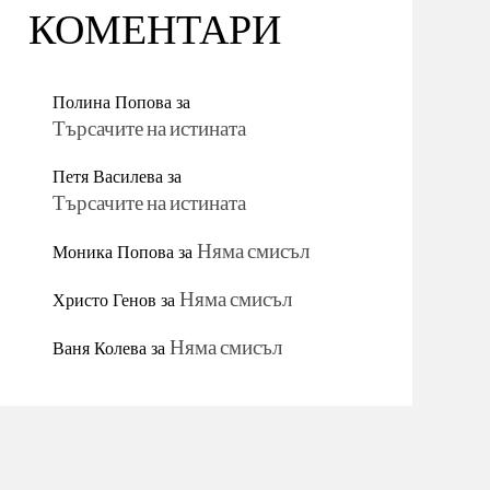
КОМЕНТАРИ
Полина Попова
за
Търсачите на истината
Петя Василева
за
Търсачите на истината
Моника Попова
за
Няма смисъл
Христо Генов
за
Няма смисъл
Ваня Колева
за
Няма смисъл