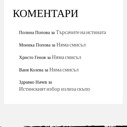
КОМЕНТАРИ
Полина Попова
за
Търсачите на истината
Моника Попова
за
Няма смисъл
Христо Генов
за
Няма смисъл
Ваня Колева
за
Няма смисъл
Здравко Начев
за
Истинският избор излиза скъпо