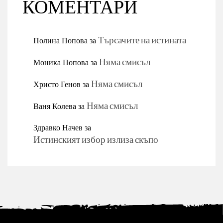
КОМЕНТАРИ
Полина Попова
за
Търсачите на истината
Моника Попова
за
Няма смисъл
Христо Генов
за
Няма смисъл
Ваня Колева
за
Няма смисъл
Здравко Начев
за
Истинският избор излиза скъпо