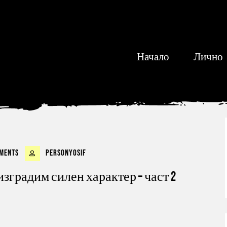
Начало
Лично
ments
personyosif
изградим силен характер – част 2