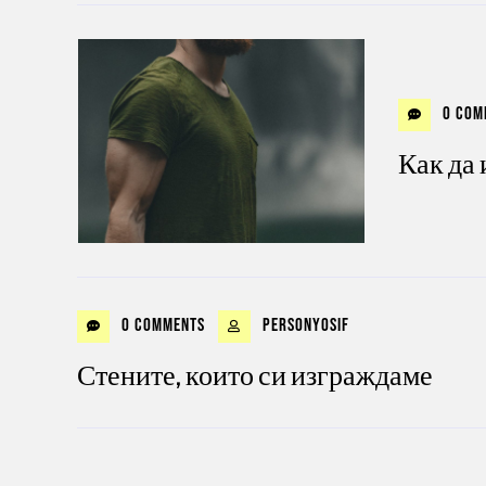
0 Com
Как да 
0 Comments
personyosif
Стените, които си изграждаме