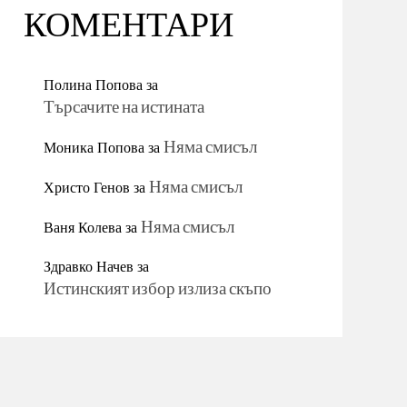
КОМЕНТАРИ
Полина Попова
за
Търсачите на истината
Моника Попова
за
Няма смисъл
Христо Генов
за
Няма смисъл
Ваня Колева
за
Няма смисъл
Здравко Начев
за
Истинският избор излиза скъпо