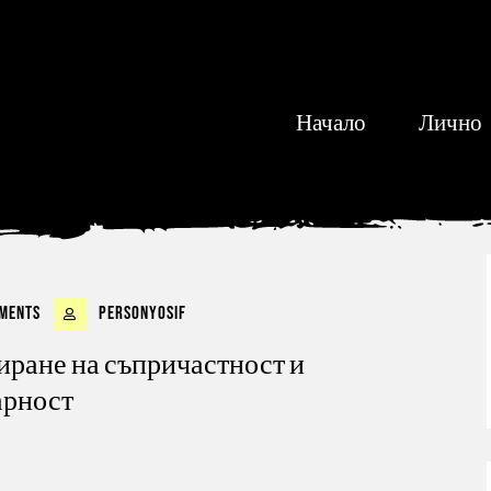
Начало
Лично
ments
personyosif
иране на съпричастност и
арност