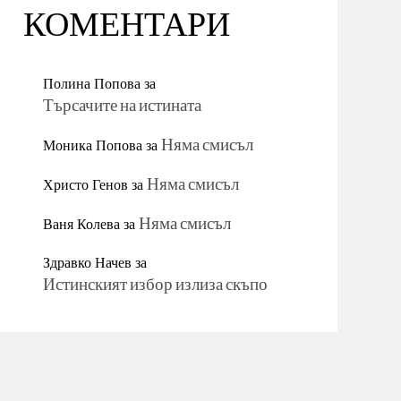
КОМЕНТАРИ
Полина Попова
за
Търсачите на истината
Моника Попова
за
Няма смисъл
Христо Генов
за
Няма смисъл
Ваня Колева
за
Няма смисъл
Здравко Начев
за
Истинският избор излиза скъпо