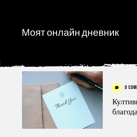
Моят онлайн дневник
0 Com
Култив
благод