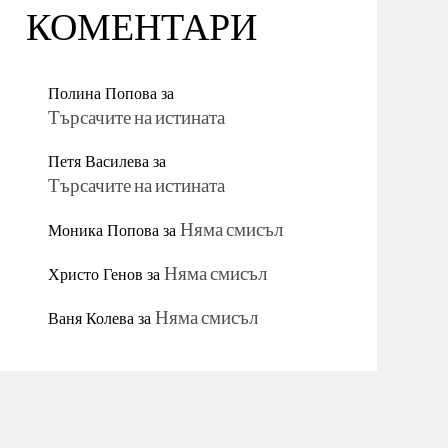
КОМЕНТАРИ
Полина Попова
за
Търсачите на истината
Петя Василева
за
Търсачите на истината
Моника Попова
за
Няма смисъл
Христо Генов
за
Няма смисъл
Ваня Колева
за
Няма смисъл