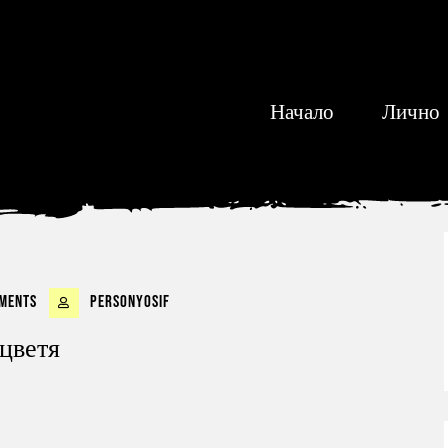
Начало
Лично
ments
personyosif
 цветя