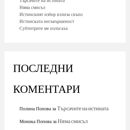
Търсачите на истината
Няма смисъл
Истинският избор излиза скъпо
Истинската несъвършеност
Субтитрите ме излъгаха
ПОСЛЕДНИ
КОМЕНТАРИ
Полина Попова
за
Търсачите на истината
Моника Попова
за
Няма смисъл