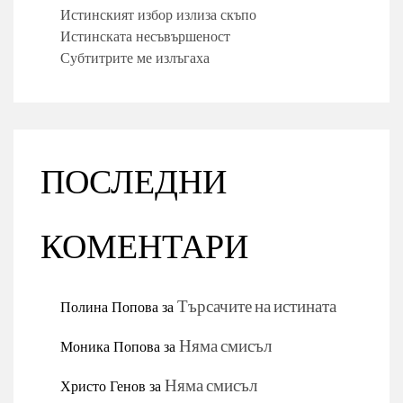
Истинският избор излиза скъпо
Истинската несъвършеност
Субтитрите ме излъгаха
ПОСЛЕДНИ
КОМЕНТАРИ
Полина Попова
за
Търсачите на истината
Моника Попова
за
Няма смисъл
Христо Генов
за
Няма смисъл