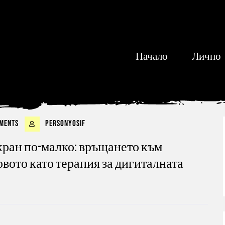
Начало
Лично
ments
personyosif
кран по-малко: връщането към
вото като терапия за дигиталната