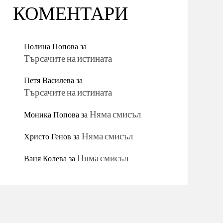
КОМЕНТАРИ
Полина Попова
за
Търсачите на истината
Петя Василева
за
Търсачите на истината
Моника Попова
за
Няма смисъл
Христо Генов
за
Няма смисъл
Ваня Колева
за
Няма смисъл