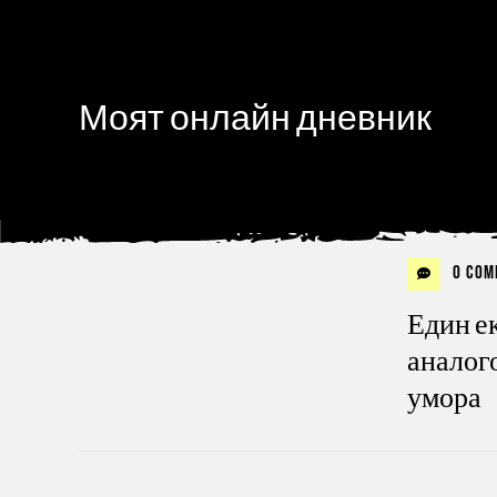
Моят онлайн дневник
0 Com
Един е
аналого
умора