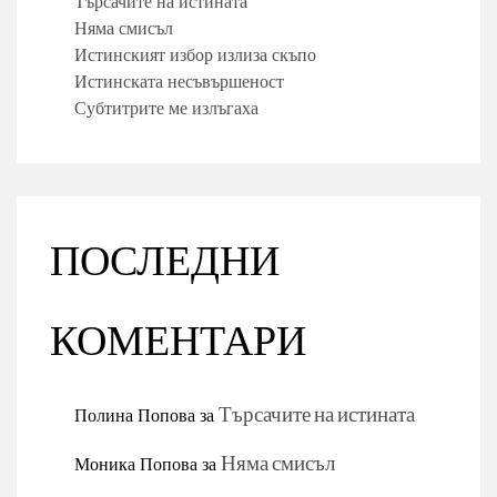
Търсачите на истината
Няма смисъл
Истинският избор излиза скъпо
Истинската несъвършеност
Субтитрите ме излъгаха
ПОСЛЕДНИ
КОМЕНТАРИ
Полина Попова
за
Търсачите на истината
Моника Попова
за
Няма смисъл