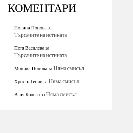
КОМЕНТАРИ
Полина Попова
за
Търсачите на истината
Петя Василева
за
Търсачите на истината
Моника Попова
за
Няма смисъл
Христо Генов
за
Няма смисъл
Ваня Колева
за
Няма смисъл