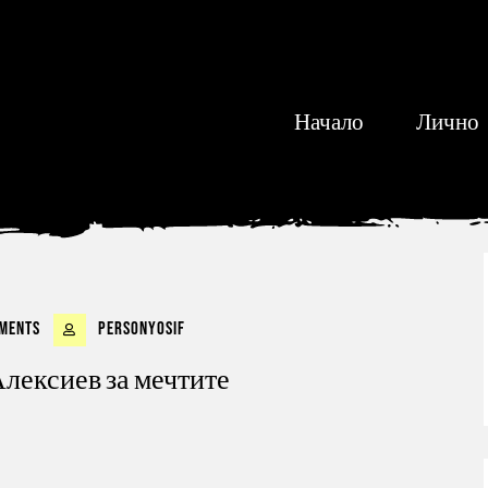
Начало
Лично
ments
personyosif
Алексиев за мечтите